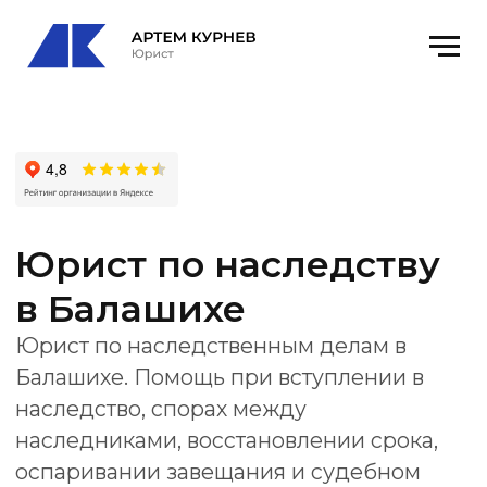
Юрист по наследству
в Балашихе
Юрист по наследственным делам в
Балашихе. Помощь при вступлении в
наследство, спорах между
наследниками, восстановлении срока,
оспаривании завещания и судебном
сопровождении.
Офис
: Балашиха, Звёздная ул., 7Б, оф. 52
email
: kurnevartem@ya.ru
Получить консультацию