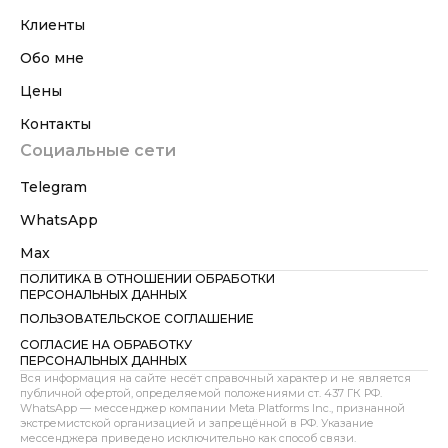
Клиенты
Обо мне
Цены
Контакты
Социальные сети
Telegram
WhatsApp
Max
ПОЛИТИКА В ОТНОШЕНИИ ОБРАБОТКИ
ПЕРСОНАЛЬНЫХ ДАННЫХ
ПОЛЬЗОВАТЕЛЬСКОЕ СОГЛАШЕНИЕ
СОГЛАСИЕ НА ОБРАБОТКУ
ПЕРСОНАЛЬНЫХ ДАННЫХ
Вся информация на сайте несёт справочный характер и не является
публичной офертой, определяемой положениями ст. 437 ГК РФ.
WhatsApp — мессенджер компании Meta Platforms Inc., признанной
экстремистской организацией и запрещённой в РФ. Указание
мессенджера приведено исключительно как способ связи.