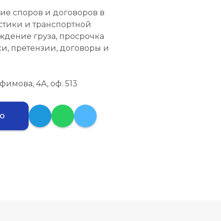
е споров и договоров в
стики и транспортной
ждение груза, просрочка
ки, претензии, договоры и
Ефимова, 4А, оф. 513
ию