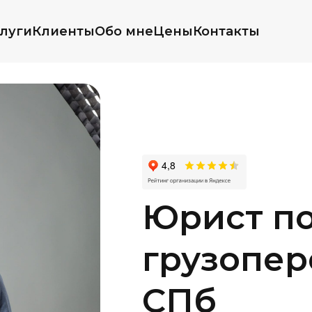
луги
Клиенты
Обо мне
Цены
Контакты
Юрист п
грузопер
СПб