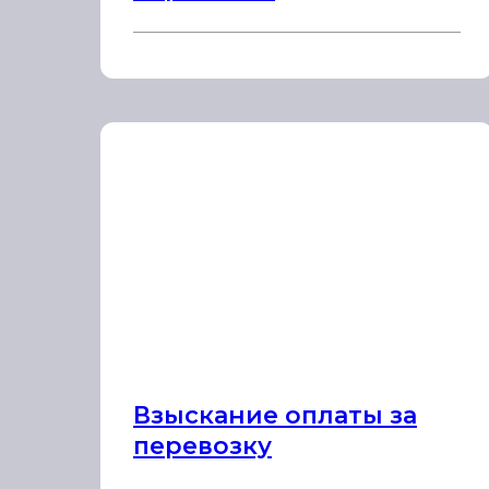
Взыскание оплаты за
перевозку