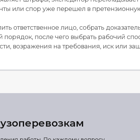
нты или спор уже перешел в претензионну
ь ответственное лицо, собрать доказатель
 порядок, после чего выбрать рабочий спо
ти, возражения на требования, иск или за
рузоперевозкам
ления работы. По каждому вопросу