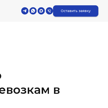
Оставить заявку
о
евозкам в