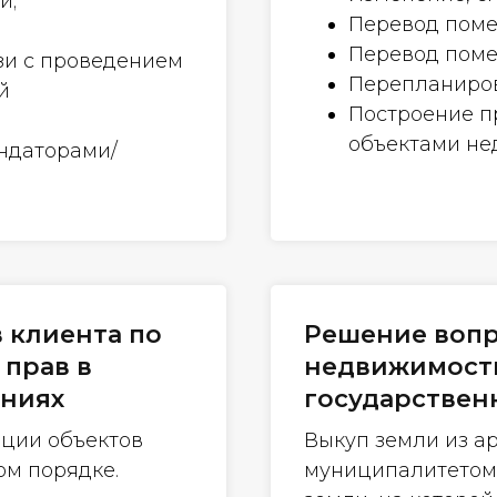
и;
Перевод поме
Перевод поме
зи с проведением
Перепланиро
й
Построение п
объектами не
ендаторами/
 клиента по
Решение вопр
прав в
недвижимости
ениях
государствен
ации объектов
Выкуп земли из а
м порядке.
муниципалитетом