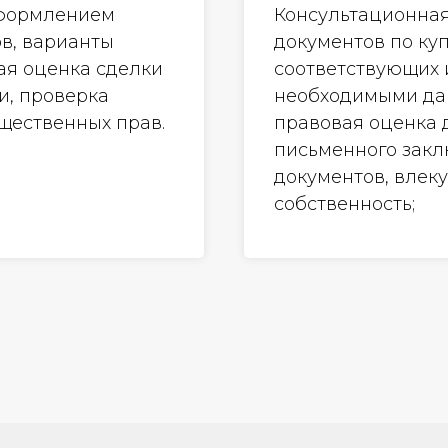
оформлением
Консультационна
ов, варианты
документов по ку
ая оценка сделки
соответствующих 
и, проверка
необходимыми дан
щественных прав.
правовая оценка
письменного закл
документов, влек
собственность;