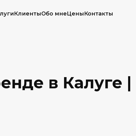
луги
Клиенты
Обо мне
Цены
Контакты
енде в Калуге |