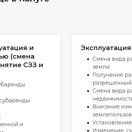
уатация и
Эксплуатаци
ью (смена
Смена вида р
снятие СЗЗ и
земли;
Получение ра
разрешенный 
убаренды
Смена вида р
недвижимости
/субаренды
Внесение изм
землепользова
;
Установление 
венной и
Изменение, с