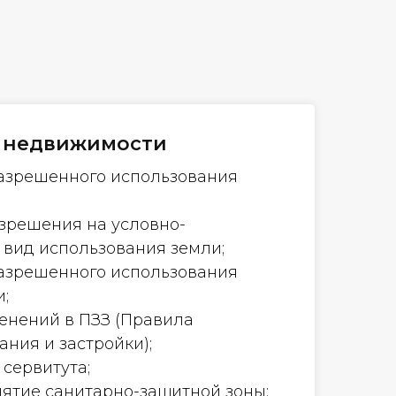
я недвижимости
азрешенного использования
зрешения на условно-
вид использования земли;
азрешенного использования
;
енений в ПЗЗ (Правила
ния и застройки);
сервитута;
нятие санитарно-защитной зоны;