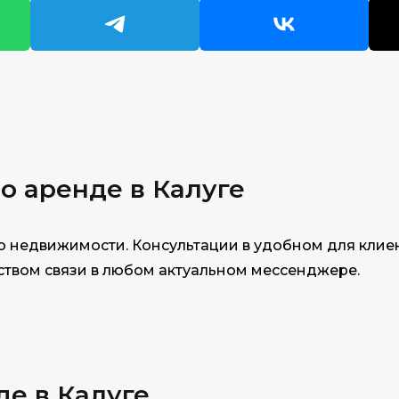
по
аренде в Калуге
 недвижимости. Консультации в удобном для клиен
дством связи в любом актуальном мессенджере.
де в Калуге