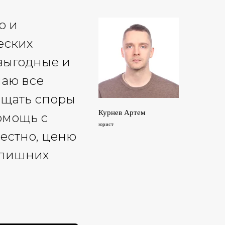
о и
еских
выгодные и
наю все
ащать споры
Курнев Артем
омощь с
юрист
честно, ценю
з лишних