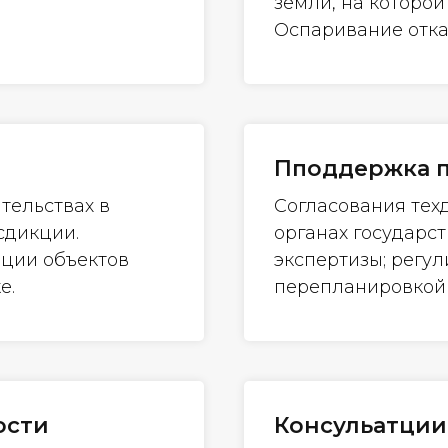
земли, на которо
Оспаривание отка
Пподдержка 
тельствах в
Согласования тех
сдикции.
органах государс
ации объектов
экспертизы; регул
е.
перепланировкой
ости
Консульатции