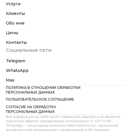
Услуги
Клиенты
Обо мне
Цены
Контакты
Социальные сети
Telegram
WhatsApp
Max
ПОЛИТИКА В ОТНОШЕНИИ ОБРАБОТКИ
ПЕРСОНАЛЬНЫХ ДАННЫХ
ПОЛЬЗОВАТЕЛЬСКОЕ СОГЛАШЕНИЕ
СОГЛАСИЕ НА ОБРАБОТКУ
ПЕРСОНАЛЬНЫХ ДАННЫХ
Вся информация на сайте несёт справочный характер и не является
публичной офертой, определяемой положениями ст. 437 ГК РФ.
WhatsApp — мессенджер компании Meta Platforms Inc., признанной
экстремистской организацией и запрещённой в РФ. Указание