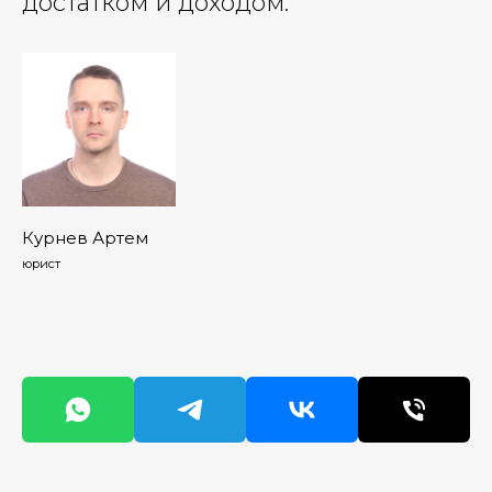
достатком и доходом.
Курнев Артем
юрист