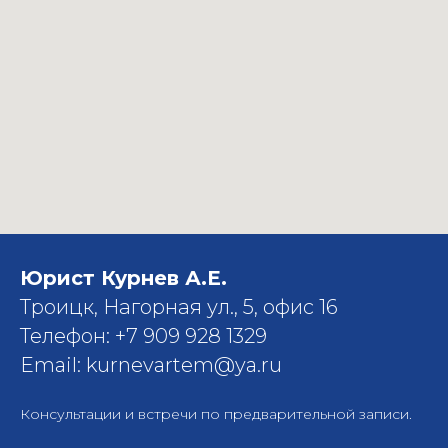
Юрист Курнев А.Е.
Троицк, Нагорная ул., 5, офис 16
Телефон: +7 909 928 1329
Email: kurnevartem@ya.ru
Консультации и встречи по предварительной записи.