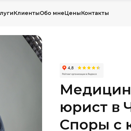
луги
Клиенты
Обо мне
Цены
Контакты
Медицин
юрист в Ч
Споры с 