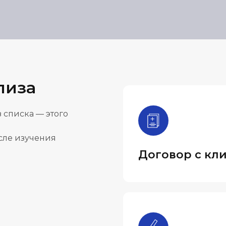
лиза
 списка — этого
осле изучения
Договор с кл