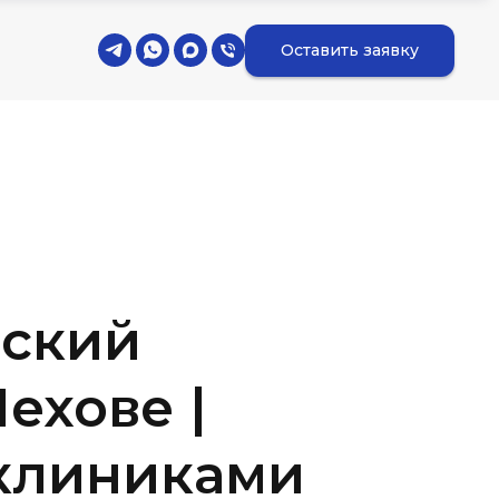
Оставить заявку
ский
ехове |
клиниками