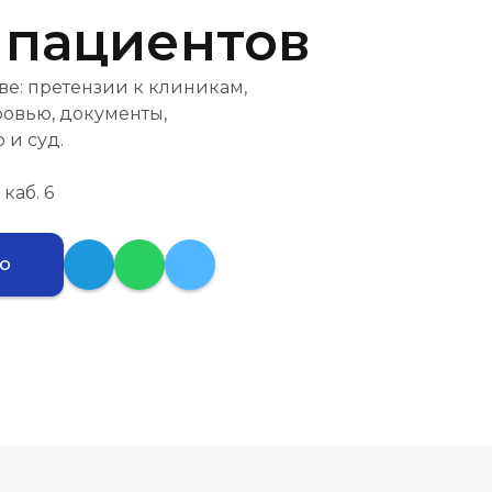
 пациентов
е: претензии к клиникам,
ровью, документы,
 и суд.
 каб. 6
ию