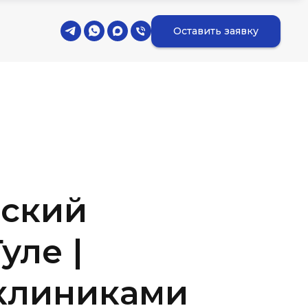
Оставить заявку
ский
уле |
клиниками