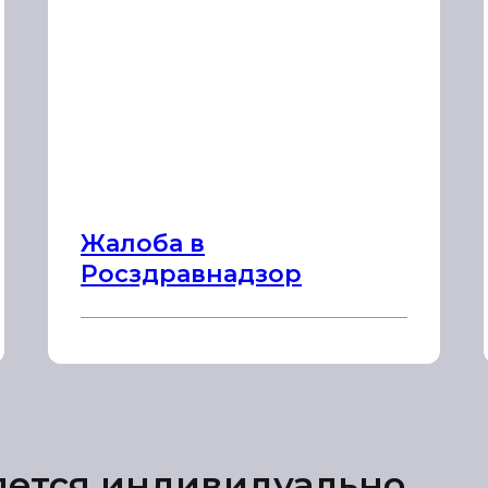
Жалоба в
Росздравнадзор
яется индивидуально