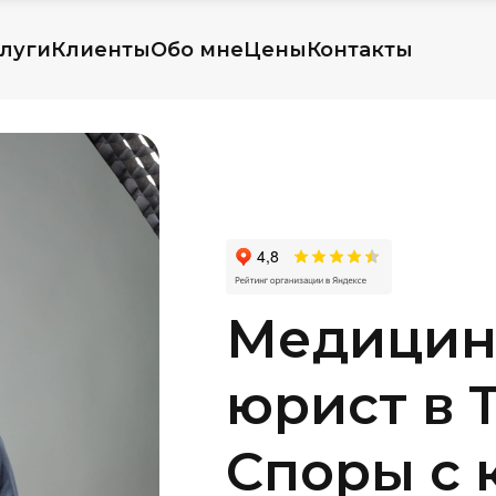
луги
Клиенты
Обо мне
Цены
Контакты
Медицин
юрист в Т
Споры с 