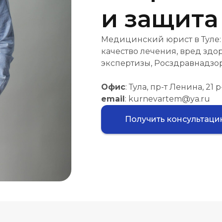
и защита
Медицинский юрист в Туле:
качество лечения, вред здо
экспертизы, Росздравнадзор
Офис
: Тула, пр-т Ленина, 21
email
: kurnevartem@ya.ru
Получить консультац