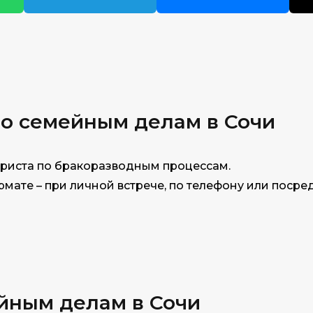
по сем
ейным делам в Сочи
риста по бракоразводным процессам.
мате – при личной встрече, по телефону или посред
йным делам в Сочи