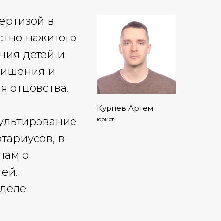
ертизой в
стно нажитого
ния детей и
лишения и
я отцовства.
Курнев Артем
ультирование
юрист
тариусов, в
лам о
ей.
зделе