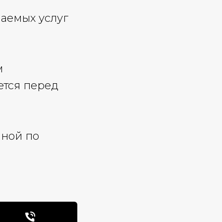
ваемых услуг
м
ется перед
мной по