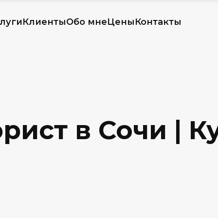
луги
Клиенты
Обо мне
Цены
Контакты
ист в Сочи | К