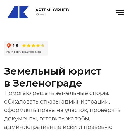
Земельный юрист
в Зеленограде
Помогаю решать земельные споры:
обжаловать отказы администрации,
оформлять права на участок, проверять
документы, готовить жалобы,
административные иски и правовую
позицию для суда или государственного
органа.
Офис
: Зеленоград, к1651, офис 32
email
: kurnevartem@ya.ru