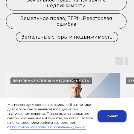
недвижимости
Земельное право, ЕГРН, Реестровая
ошибка
Земельные споры и недвижимость
ЗЕМЕЛЬНЫЕ СПОРЫ И НЕДВИЖИМОСТЬ
ЗЕ
Мы используем cookie и сервисы веб-аналитики
для работы сайта, анализа посещаемости
и улучшения сервиса. Продолжая пользоваться
Принять
сайтом или нажимая «Принять», вы соглашаетесь
с использованием cookie в соответствии
с
Политикой обработки персональных данных