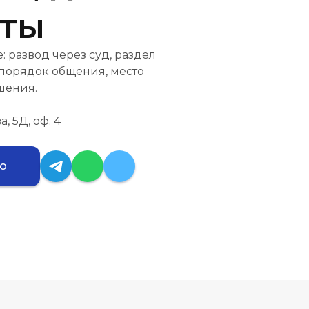
нты
 развод через суд, раздел
 порядок общения, место
шения.
, 5Д, оф. 4
ию