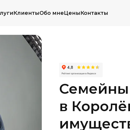
луги
Клиенты
Обо мне
Цены
Контакты
Семейны
в Королёв
имуществ