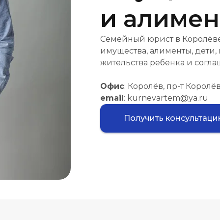
и алиме
Семейный юрист в Королёве:
имущества, алименты, дети,
жительства ребенка и согла
Офис
: Королёв, пр-т Королёва
email
: kurnevartem@ya.ru
Получить консультац