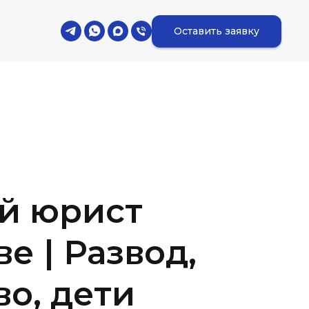
Оставить заявку
й юрист
е | Развод,
о, дети