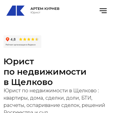
Юрист
по недвижимости
в Щелково
Юрист по недвижимости в Щелково :
квартиры, дома, сделки, доли, БТИ,
расчеты, оспаривание сделок, решений
Росреестра и суд.
Офис
: Щёлково, Пролетарский пр-т, 8А,
оф. 21
email
: kurnevartem@ya.ru
Получить консультацию