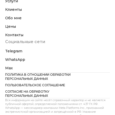
Услуги
Клиенты
Обо мне
Цены
Контакты
Социальные сети
Telegram
WhatsApp
Max
ПОЛИТИКА В ОТНОШЕНИИ ОБРАБОТКИ
ПЕРСОНАЛЬНЫХ ДАННЫХ
ПОЛЬЗОВАТЕЛЬСКОЕ СОГЛАШЕНИЕ
СОГЛАСИЕ НА ОБРАБОТКУ
ПЕРСОНАЛЬНЫХ ДАННЫХ
Вся информация на сайте несёт справочный характер и не является
публичной офертой, определяемой положениями ст. 437 ГК РФ.
WhatsApp — мессенджер компании Meta Platforms Inc., признанной
экстремистской организацией и запрещённой в РФ. Указание