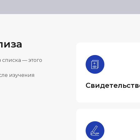
лиза
 списка — этого
осле изучения
Свидетельств