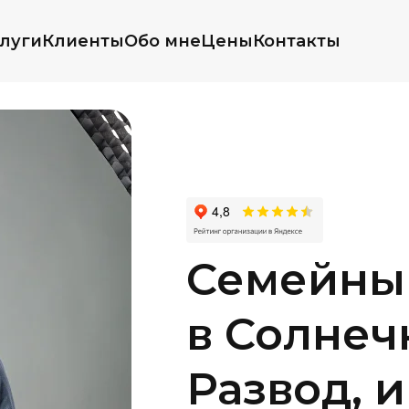
луги
Клиенты
Обо мне
Цены
Контакты
Семейны
в Солнеч
Развод, 