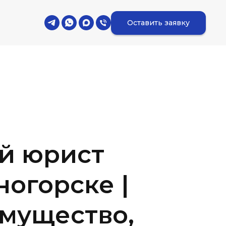
Оставить заявку
й юрист
ногорске |
имущество,