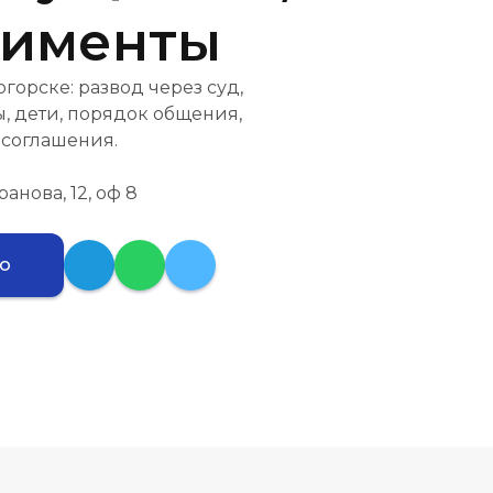
лименты
орске: развод через суд,
, дети, порядок общения,
 соглашения.
ранова, 12, оф 8
ию