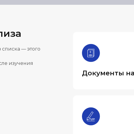
лиза
 списка — этого
осле изучения
Документы на