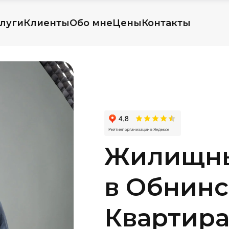
луги
Клиенты
Обо мне
Цены
Контакты
Жилищны
в Обнинс
Квартира