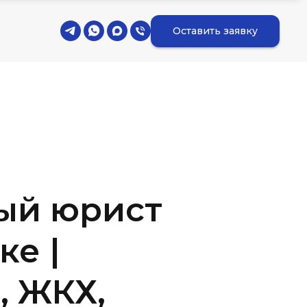
Оставить заявку
й юрист
ке |
, ЖКХ,