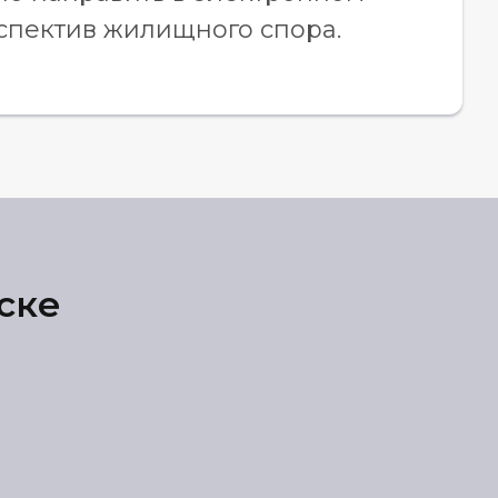
рспектив жилищного спора.
ске