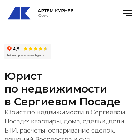
Юрист
по недвижимости
в Сергиевом Посаде
Юрист по недвижимости в Сергиевом
Посаде: квартиры, дома, сделки, доли,
БТИ, расчеты, оспаривание сделок,
решений Росреестра и суд.
Офис
: Сергиев Посад, ул. Дружбы, 9а, оф.
12
email
: kurnevartem@ya.ru
Получить консультацию