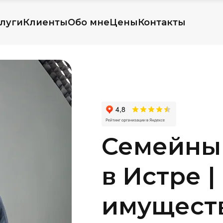
луги
Клиенты
Обо мне
Цены
Контакты
Семейны
в Истре |
имуществ