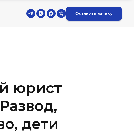
Оставить заявку
й юрист
 Развод,
о, дети