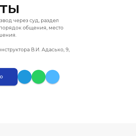
нты
звод через суд, раздел
 порядок общения, место
шения.
Конструктора В.И. Адасько, 9,
ию