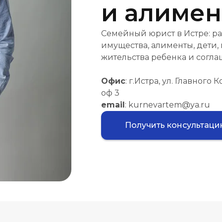
и алиме
Семейный юрист в Истре: ра
имущества, алименты, дети,
жительства ребенка и согла
Офис
: г.Истра, ул. Главного 
оф 3
email
: kurnevartem@ya.ru
Получить консультац