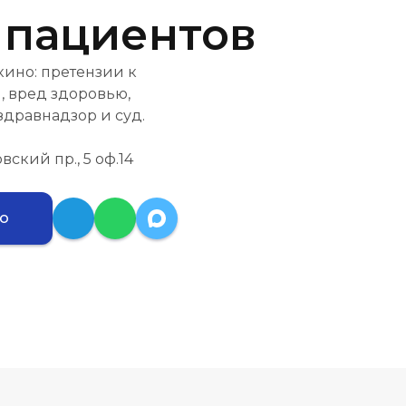
 пациентов
ино: претензии к
, вред здоровью,
здравнадзор и суд.
вский пр., 5 оф.14
ию