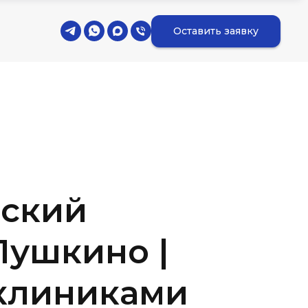
Оставить заявку
ский
Пушкино |
клиниками