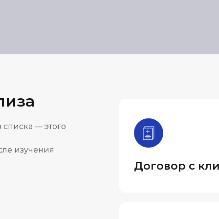
лиза
 списка — этого
осле изучения
Договор с кл