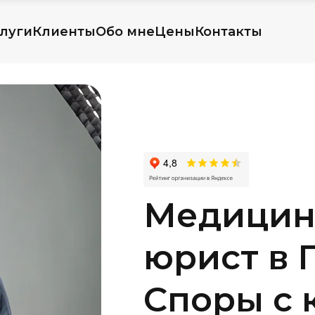
луги
Клиенты
Обо мне
Цены
Контакты
Медицин
юрист в 
Споры с 