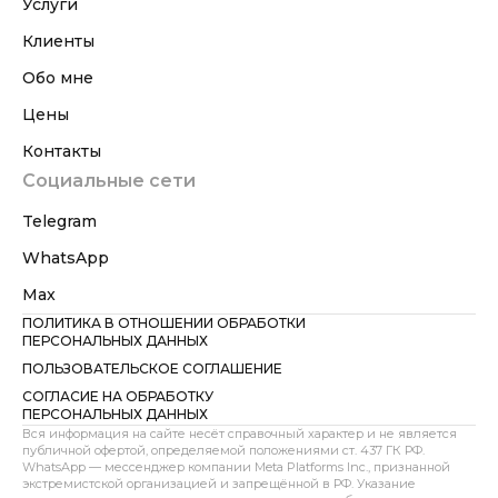
Услуги
Клиенты
Обо мне
Цены
Контакты
Социальные сети
Telegram
WhatsApp
Max
ПОЛИТИКА В ОТНОШЕНИИ ОБРАБОТКИ
ПЕРСОНАЛЬНЫХ ДАННЫХ
ПОЛЬЗОВАТЕЛЬСКОЕ СОГЛАШЕНИЕ
СОГЛАСИЕ НА ОБРАБОТКУ
ПЕРСОНАЛЬНЫХ ДАННЫХ
Вся информация на сайте несёт справочный характер и не является
публичной офертой, определяемой положениями ст. 437 ГК РФ.
WhatsApp — мессенджер компании Meta Platforms Inc., признанной
экстремистской организацией и запрещённой в РФ. Указание