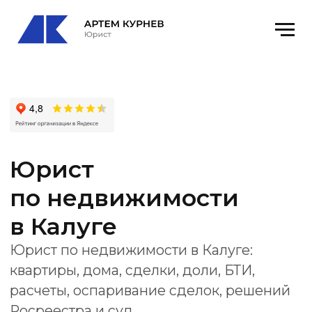
Юрист
по недвижимости
в Калуге
Юрист по недвижимости в Калуге:
квартиры, дома, сделки, доли, БТИ,
расчеты, оспаривание сделок, решений
Росреестра и суд.
Офис
: Калуга, ул. Пушкина, 4Б р-н
Ленинский, оф. 12
email:
kurnevartem@ya.ru
Получить консультацию