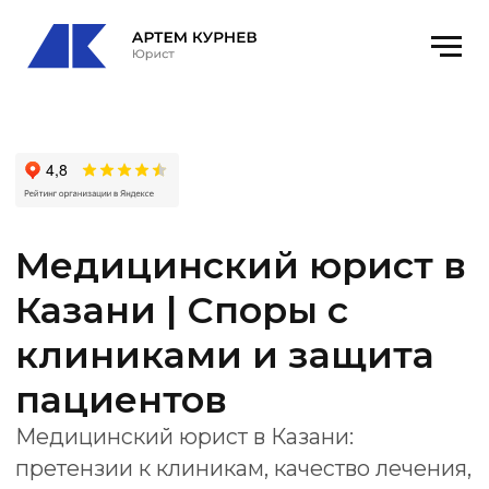
Медицинский юрист в
Казани | Споры с
клиниками и защита
пациентов
Медицинский юрист в Казани:
претензии к клиникам, качество лечения,
вред здоровью, документы, экспертизы,
Росздравнадзор и суд.
Офис
: Республика Татарстан (Татарстан),
Казань, Спартаковская ул., 23, оф 17
email
: kurnevartem@ya.ru