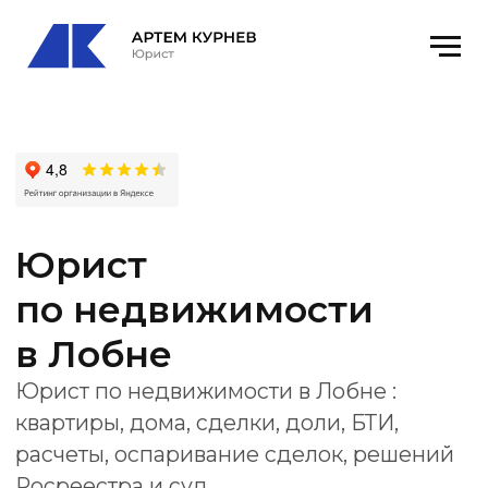
Юрист
по недвижимости
в Лобне
Юрист по недвижимости в Лобне :
квартиры, дома, сделки, доли, БТИ,
расчеты, оспаривание сделок, решений
Росреестра и суд.
Офис
: Лобня, ул. Монтажников, 2, оф 2
email
: kurnevartem@ya.ru
Получить консультацию