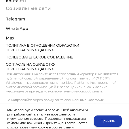
Контакты
Социальные сети
Telegram
WhatsApp
Max
ПОЛИТИКА В ОТНОШЕНИИ ОБРАБОТКИ
ПЕРСОНАЛЬНЫХ ДАННЫХ
ПОЛЬЗОВАТЕЛЬСКОЕ СОГЛАШЕНИЕ
СОГЛАСИЕ НА ОБРАБОТКУ
ПЕРСОНАЛЬНЫХ ДАННЫХ
Вся информация на сайте несёт справочный характер и не является
публичной офертой, определяемой положениями ст. 437 ГК РФ.
WhatsApp — мессенджер компании Meta Platforms Inc., признанной
экстремистской организацией и запрещённой в РФ. Указание
мессенджера приведено исключительно как способ связи.
Не направляйте через форму сайта специальные категории
персональных данных, сведения о здоровье, интимной жизни,
несовершеннолетних, документах, содержащих тайну, до
Мы используем cookie и сервисы веб-аналитики
предварительного согласования способа передачи. При направлении
для работы сайта, анализа посещаемости
таких документов через e-mail или мессенджер пользователь
и улучшения сервиса. Продолжая пользоваться
Принять
подтверждает, что действует добровольно и дает согласие на их
сайтом или нажимая «Принять», вы соглашаетесь
обработку для предварительного анализа обращения.
с использованием cookie в соответствии