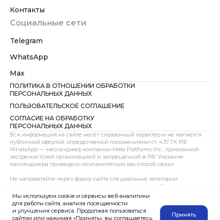
Контакты
Социальные сети
Telegram
WhatsApp
Max
ПОЛИТИКА В ОТНОШЕНИИ ОБРАБОТКИ
ПЕРСОНАЛЬНЫХ ДАННЫХ
ПОЛЬЗОВАТЕЛЬСКОЕ СОГЛАШЕНИЕ
СОГЛАСИЕ НА ОБРАБОТКУ
ПЕРСОНАЛЬНЫХ ДАННЫХ
Вся информация на сайте несёт справочный характер и не является
публичной офертой, определяемой положениями ст. 437 ГК РФ.
WhatsApp — мессенджер компании Meta Platforms Inc., признанной
экстремистской организацией и запрещённой в РФ. Указание
мессенджера приведено исключительно как способ связи.
Не направляйте через форму сайта специальные категории
персональных данных, сведения о здоровье, интимной жизни,
несовершеннолетних, документах, содержащих тайну, до
Мы используем cookie и сервисы веб-аналитики
предварительного согласования способа передачи. При направлении
для работы сайта, анализа посещаемости
таких документов через e-mail или мессенджер пользователь
и улучшения сервиса. Продолжая пользоваться
Принять
подтверждает, что действует добровольно и дает согласие на их
сайтом или нажимая «Принять», вы соглашаетесь