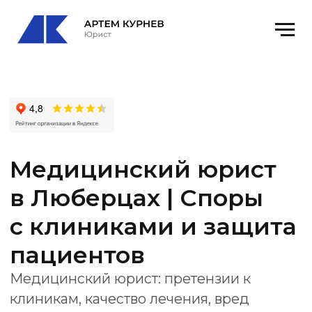
Медицинский юрист
в Люберцах | Споры
с клиниками и защита
пациентов
Медицинский юрист: претензии к
клиникам, качество лечения, вред
здоровью, документы, экспертизы,
Росздравнадзор и суд.
Офис
: Люберцы, ул. Кирова, 9к1, оф. 78
email
: kurnevartem@ya.ru
Получить консультацию