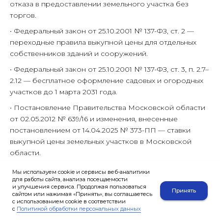
отказа в предоставлении земельного участка без
торгов.
• Федеральный закон от 25.10.2001 № 137-ФЗ, ст. 2 —
переходные правила выкупной цены для отдельных
собственников зданий и сооружений.
• Федеральный закон от 25.10.2001 № 137-ФЗ, ст. 3, п. 2.7–
2.12 — бесплатное оформление садовых и огородных
участков до 1 марта 2031 года.
• Постановление Правительства Московской области
от 02.05.2012 № 639/16 и изменения, внесенные
постановлением от 14.04.2025 № 373-ПП — ставки
выкупной цены земельных участков в Московской
области.
• Определение Верховного Суда РФ от 23.12.2022 №
Мы используем cookie и сервисы веб-аналитики
307-ЭС22-14132 по делу № А56-37142/2021 — отказ в
для работы сайта, анализа посещаемости
и улучшения сервиса. Продолжая пользоваться
выкупе не может быть формальным, старый ВРИ может
Принять
сайтом или нажимая «Принять», вы соглашаетесь
сохранять правовое значение.
с использованием cookie в соответствии
с
Политикой обработки персональных данных
• Практика по соразмерности земельного участка и