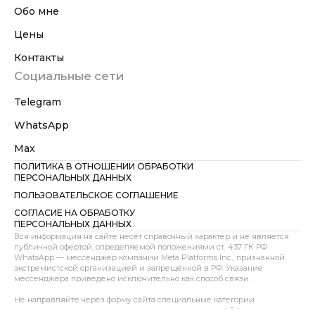
Обо мне
Цены
Контакты
Социальные сети
Telegram
WhatsApp
Max
ПОЛИТИКА В ОТНОШЕНИИ ОБРАБОТКИ
ПЕРСОНАЛЬНЫХ ДАННЫХ
ПОЛЬЗОВАТЕЛЬСКОЕ СОГЛАШЕНИЕ
СОГЛАСИЕ НА ОБРАБОТКУ
ПЕРСОНАЛЬНЫХ ДАННЫХ
Вся информация на сайте несёт справочный характер и не является
публичной офертой, определяемой положениями ст. 437 ГК РФ.
WhatsApp — мессенджер компании Meta Platforms Inc., признанной
экстремистской организацией и запрещённой в РФ. Указание
мессенджера приведено исключительно как способ связи.
Не направляйте через форму сайта специальные категории
персональных данных, сведения о здоровье, интимной жизни,