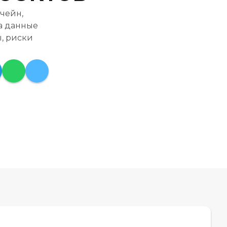
чейн,
на данные
, риски