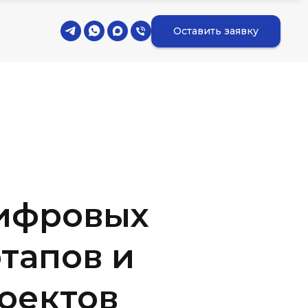
Оставить заявку
ифровых
ртапов и
оектов