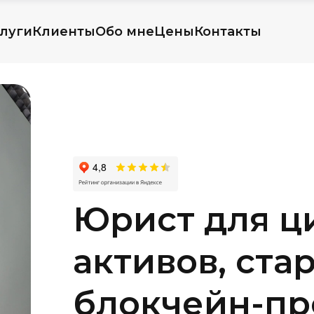
луги
Клиенты
Обо мне
Цены
Контакты
Юрист для ц
активов, ста
блокчейн-пр