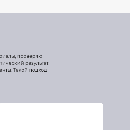
ериалы, проверяю
тический результат:
енты. Такой подход