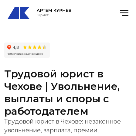
Трудовой юрист в
Чехове | Увольнение,
выплаты и споры с
работодателем
Трудовой юрист в Чехове: незаконное
увольнение, зарплата, премии,
дисциплинарные взыскания,
восстановление на работе, жалобы и суд.
Офис
: Чехов, ул. Чехова, 79к1, каб. 6
email
: kurnevartem@ya.ru
Получить консультацию