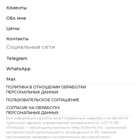
Клиенты
Обо мне
Цены
Контакты
Социальные сети
Telegram
WhatsApp
Max
ПОЛИТИКА В ОТНОШЕНИИ ОБРАБОТКИ
ПЕРСОНАЛЬНЫХ ДАННЫХ
ПОЛЬЗОВАТЕЛЬСКОЕ СОГЛАШЕНИЕ
СОГЛАСИЕ НА ОБРАБОТКУ
ПЕРСОНАЛЬНЫХ ДАННЫХ
Вся информация на сайте несёт справочный характер и не является
публичной офертой, определяемой положениями ст. 437 ГК РФ.
WhatsApp — мессенджер компании Meta Platforms Inc., признанной
экстремистской организацией и запрещённой в РФ. Указание
мессенджера приведено исключительно как способ связи.