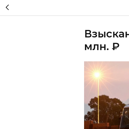
Взыскан
млн. ₽