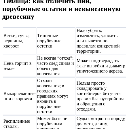
Таблица: как отличить пни,
порубочные остатки и невывезенную
древесину
Надо убрать,
Ветки, сучья,
Типичные
измельчить, уложить
вершины,
порубочные
или вывезти по
хворост
остатки
правилам конкретной
территории.
Не всегда “отход”;
Может подтверждать
Пень торчит в
часто след спила и
факт вырубки и диаметр
земле
объект для
уничтоженного дерева.
корчевания
Отходы
Нельзя просто
корчевания; в
складировать у
городских
Выкорчеванные
контейнеров без учета
правилах могут
пни с корнями
правил благоустройства
входить в
и обращения с
порубочные
отходами.
остатки
Может быть не
Суды смотрят на породу,
Распиленные
порубочным
диаметр, длину,
стволы,
остатком, а
пригодность к